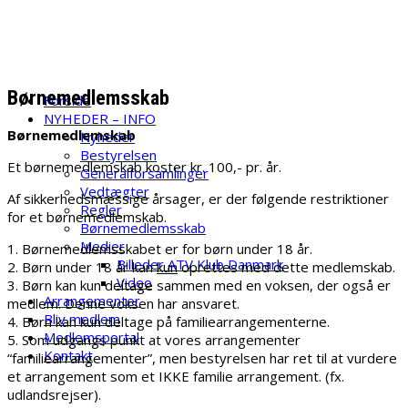
Skip
ATV Klub Danmark
to
content
Velkommen til ATV Klub danmark
Børnemedlemsskab
Forside
NYHEDER – INFO
Børnemedlemskab
Nyheder
Bestyrelsen
Et børnemedlemskab koster kr. 100,- pr. år.
Generalforsamlinger
Vedtægter
Af sikkerhedsmæssige årsager, er der følgende restriktioner
Regler
for et børnemedlemskab.
Børnemedlemsskab
Medier
1. Børnemedlemsskabet er for børn under 18 år.
Billeder ATV Klub Danmark
2. Børn under 18 år kan
kun
oprettes med dette medlemskab.
Video
3. Børn kan kun deltage sammen med en voksen, der også er
Arrangementer
medlem. Denne voksen har ansvaret.
Bliv medlem
4. Børn kan kun deltage på familiearrangementerne.
Medlemsportal
5. Som udgangs punkt at vores arrangementer
Kontakt
“familiearrangementer”, men bestyrelsen har ret til at vurdere
et arrangement som et IKKE familie arrangement. (fx.
udlandsrejser).