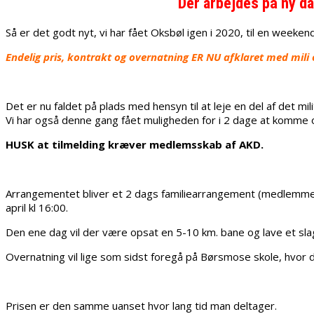
Der arbejdes på ny da
Så er det godt nyt, vi har fået Oksbøl igen i 2020, til en weeken
Endelig pris, kontrakt og overnatning ER NU afklaret med mili og
Det er nu faldet på plads med hensyn til at leje en del af det mi
Vi har også denne gang fået muligheden for i 2 dage at komme ove
HUSK at tilmelding kræver medlemsskab af AKD.
Arrangementet bliver et 2 dags familiearrangement (medlemmer k
april kl 16:00.
Den ene dag vil der være opsat en 5-10 km. bane og lave et slag
Overnatning vil lige som sidst foregå på Børsmose skole, hvor de
Prisen er den samme uanset hvor lang tid man deltager.