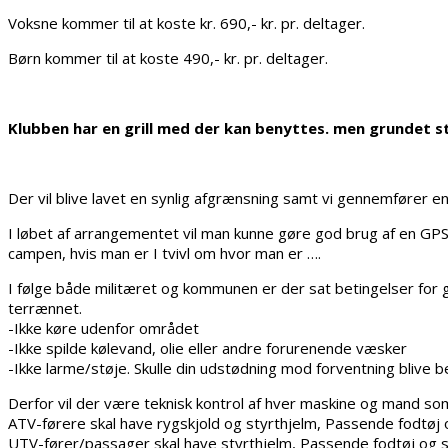
Voksne kommer til at koste kr. 690,- kr. pr. deltager.
Børn kommer til at koste 490,- kr. pr. deltager.
Klubben har en grill med der kan benyttes. men grundet st
Der vil blive lavet en synlig afgrænsning samt vi gennemfører e
I løbet af arrangementet vil man kunne gøre god brug af en GPS, s
campen, hvis man er I tvivl om hvor man er ….
I følge både militæret og kommunen er der sat betingelser for 
terrænnet.
-Ikke køre udenfor området
-Ikke spilde kølevand, olie eller andre forurenende væsker
-Ikke larme/støje. Skulle din udstødning mod forventning blive b
Derfor vil der være teknisk kontrol af hver maskine og mand s
ATV-førere skal have rygskjold og styrthjelm, Passende fodtøj 
UTV-fører/passager skal have styrthjelm, Passende fodtøj og s