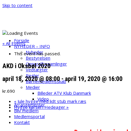
Skip to content
ATV Klub Danmark
Velkommen til ATV Klub danmark
Forside
« All Events
NYHEDER – INFO
Nyheder
This event has passed.
Bestyrelsen
Generalforsamlinger
AKD i Oksbøl 2020
Vedtægter
Regler
april 18, 2020 @ 08:00
-
april 19, 2020 @ 16:00
Børnemedlemsskab
Medier
kr.690
Billeder ATV Klub Danmark
Video
«
Jule hygge med lidt stub mark ræs
Arrangementer
Hygge kørsel i Hedeager
»
Bliv medlem
Medlemsportal
Kontakt