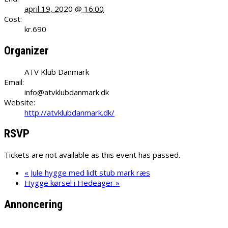
april 19, 2020 @ 16:00
Cost:
kr.690
Organizer
ATV Klub Danmark
Email:
info@atvklubdanmark.dk
Website:
http://atvklubdanmark.dk/
RSVP
Tickets are not available as this event has passed.
«
Jule hygge med lidt stub mark ræs
Hygge kørsel i Hedeager
»
Annoncering