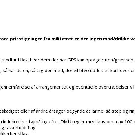
ore prisstigninger fra militæret er der ingen mad/drikke va
n rundtur i flok, hvor dem der har GPS kan optage ruten/grænsen.
å har du en, så tag den med, der vil blive uddelt et kort over omr
gennemførelse af arrangementet og eventuelle overtrædelser vil m
eskadiget eller af andre årsager begynde at larme, så stop og rin
om indeholder støjmåling efter DMU regler med krav om max 100 
og sikkerhedsflag.
ikkerhedsflag.