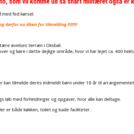
to, som vil komme ud så snart militæret også er 
d med fed kørsel.
 derfor nu åben for tilmelding !!!!!!!!
litære øvelses terræn i Oksbøl.
r og køre i dette dejlige område, hvor vi har lejet ca. 400 hektar
an tilmelde deres indmeldt børn under 18 år til arrangementet ).
s løb med forhindringer og opgaver, hvor alle kan deltage.
r er både køkken, toilet og bade faciliteter.