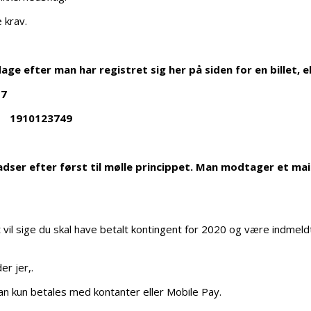
 krav.
ge efter man har registret sig her på siden for en billet, ell
17
r 1910123749
adser efter først til mølle princippet. Man modtager et ma
vil sige du skal have betalt kontingent for 2020 og være indmeldt i
r jer,.
kan kun betales med kontanter eller Mobile Pay.