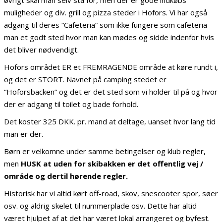
muligheder og div. grill og pizza steder i Hofors. Vi har også
adgang til deres “Cafeteria” som ikke fungere som cafeteria
man et godt sted hvor man kan mødes og sidde indenfor hvis
det bliver nødvendigt.
Hofors området ER et FREMRAGENDE område at køre rundt i,
og det er STORT. Navnet på camping stedet er
“Hoforsbacken” og det er det sted som vi holder til på og hvor
der er adgang til toilet og bade forhold.
Det koster 325 DKK. pr. mand at deltage, uanset hvor lang tid
man er der.
Børn er velkomne under samme betingelser og klub regler,
men
HUSK at uden for skibakken er det offentlig vej /
område og dertil hørende regler.
Historisk har vi altid kørt off-road, skov, snescooter spor, søer
osv. og aldrig skelet til nummerplade osv. Dette har altid
været hjulpet af at det har været lokal arrangeret og byfest.