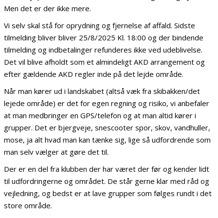
Men det er der ikke mere.
Vi selv skal stå for oprydning og fjernelse af affald. Sidste
tilmelding bliver bliver 25/8/2025 Kl. 18:00 og der bindende
tilmelding og indbetalinger refunderes ikke ved udeblivelse.
Det vil blive afholdt som et almindeligt AKD arrangement og
efter gældende AKD regler inde på det lejde område.
Når man kører ud i landskabet (altså væk fra skibakken/det
lejede område) er det for egen regning og risiko, vi anbefaler
at man medbringer en GPS/telefon og at man altid kører i
grupper. Det er bjergveje, snescooter spor, skov, vandhuller,
mose, ja alt hvad man kan tænke sig, lige så udfordrende som
man selv vælger at gøre det til.
Der er en del fra klubben der har været der før og kender lidt
til udfordringerne og området. De står gerne klar med råd og
vejledning, og bedst er at lave grupper som følges rundt i det
store område.