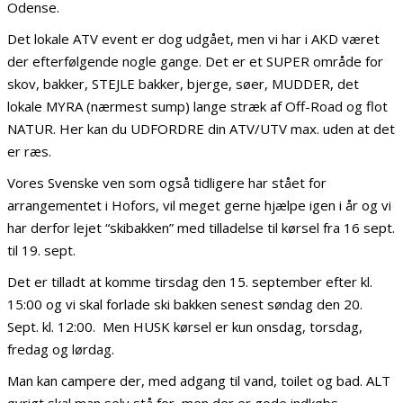
Odense.
Det lokale ATV event er dog udgået, men vi har i AKD været
der efterfølgende nogle gange. Det er et SUPER område for
skov, bakker, STEJLE bakker, bjerge, søer, MUDDER, det
lokale MYRA (nærmest sump) lange stræk af Off-Road og flot
NATUR. Her kan du UDFORDRE din ATV/UTV max. uden at det
er ræs.
Vores Svenske ven som også tidligere har stået for
arrangementet i Hofors, vil meget gerne hjælpe igen i år og vi
har derfor lejet “skibakken” med tilladelse til kørsel fra 16 sept.
til 19. sept.
Det er tilladt at komme tirsdag den 15. september efter kl.
15:00 og vi skal forlade ski bakken senest søndag den 20.
Sept. kl. 12:00. Men HUSK kørsel er kun onsdag, torsdag,
fredag og lørdag.
Man kan campere der, med adgang til vand, toilet og bad. ALT
øvrigt skal man selv stå for, men der er gode indkøbs