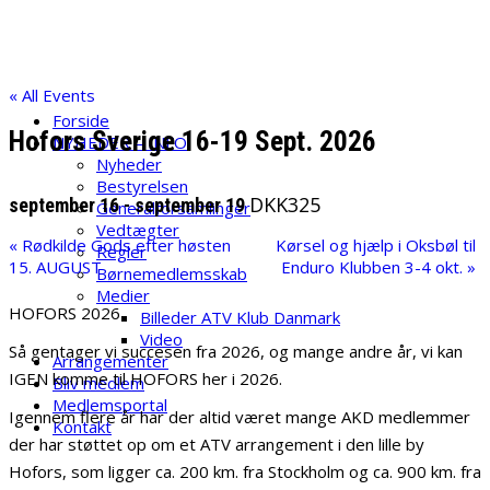
Skip
ATV Klub Danmark
to
content
Velkommen til ATV Klub danmark
« All Events
Forside
Hofors Sverige 16-19 Sept. 2026
NYHEDER – INFO
Nyheder
Bestyrelsen
DKK325
september 16
-
september 19
Generalforsamlinger
Vedtægter
«
Rødkilde Gods efter høsten
Kørsel og hjælp i Oksbøl til
Regler
15. AUGUST
Enduro Klubben 3-4 okt.
»
Børnemedlemsskab
Medier
HOFORS 2026
Billeder ATV Klub Danmark
Video
Så gentager vi succesen fra 2026, og mange andre år, vi kan
Arrangementer
IGEN komme til HOFORS her i 2026.
Bliv medlem
Medlemsportal
Igennem flere år har der altid været mange AKD medlemmer
Kontakt
der har støttet op om et ATV arrangement i den lille by
Hofors, som ligger ca. 200 km. fra Stockholm og ca. 900 km. fra