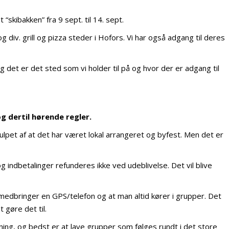
skibakken” fra 9 sept. til 14. sept.
div. grill og pizza steder i Hofors. Vi har også adgang til deres
t er det sted som vi holder til på og hvor der er adgang til
g dertil hørende regler.
julpet af at det har været lokal arrangeret og byfest. Men det er
og indbetalinger refunderes ikke ved udeblivelse. Det vil blive
 medbringer en GPS/telefon og at man altid kører i grupper. Det
 gøre det til.
dning, og bedst er at lave grupper som følges rundt i det store