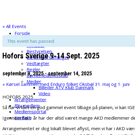
Skip
ATV Klub Danmark
to
content
Velkommen til ATV Klub danmark
« All Events
Forside
NYHEDER – INFO
This event has passed.
Nyheder
Bestyrelsen
Hofors Sverige 9-14 Sept. 2025
Generalforsamlinger
Vedtægter
Regler
september 9, 2025
-
september 14, 2025
Børnemedlemsskab
Medier
«
Kørsel sammen med Enduro folket Oksbøl 31. maj og 1. juni
Billeder ATV Klub Danmark
Video
HOFORS 2025
Arrangementer
Bliv medlem
Så har vi fået en god gammel event tilbage på planen, vi kan I
Medlemsportal
Kontakt
Igennem flere år har der altid været mange AKD medlemmer der h
Arrangementet er dog lokalt blevet aflyst, men vi har i AKD v