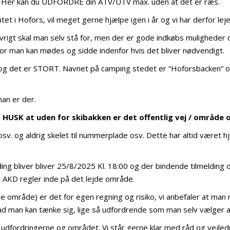
 Her kan du UDFORDRE din ATV/UTV max. uden at det er ræs.
i Hofors, vil meget gerne hjælpe igen i år og vi har derfor lejet “
igt skal man selv stå for, men der er gode indkøbs muligheder og 
or man kan mødes og sidde indenfor hvis det bliver nødvendigt.
det er STORT. Navnet på camping stedet er “Hoforsbacken” og de
man er der.
n
HUSK at uden for skibakken er det offentlig vej / område o
 osv. og aldrig skelet til nummerplade osv. Dette har altid været h
elding bliver bliver 25/8/2025 Kl. 18:00 og der bindende tilmelding 
 AKD regler inde på det lejde område.
de område) er det for egen regning og risiko, vi anbefaler at man
vad man kan tænke sig, lige så udfordrende som man selv vælger at
il udfordringerne og området. Vi står gerne klar med råd og vejle