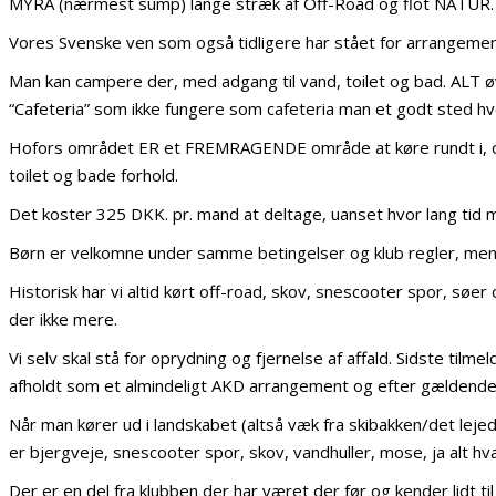
MYRA (nærmest sump) lange stræk af Off-Road og flot NATUR.
Vores Svenske ven som også tidligere har stået for arrangementet 
Man kan campere der, med adgang til vand, toilet og bad. ALT øvr
“Cafeteria” som ikke fungere som cafeteria man et godt sted hv
Hofors området ER et FREMRAGENDE område at køre rundt i, og 
toilet og bade forhold.
Det koster 325 DKK. pr. mand at deltage, uanset hvor lang tid 
Børn er velkomne under samme betingelser og klub regler, me
Historisk har vi altid kørt off-road, skov, snescooter spor, søer
der ikke mere.
Vi selv skal stå for oprydning og fjernelse af affald. Sidste tilm
afholdt som et almindeligt AKD arrangement og efter gældende
Når man kører ud i landskabet (altså væk fra skibakken/det leje
er bjergveje, snescooter spor, skov, vandhuller, mose, ja alt h
Der er en del fra klubben der har været der før og kender lidt t