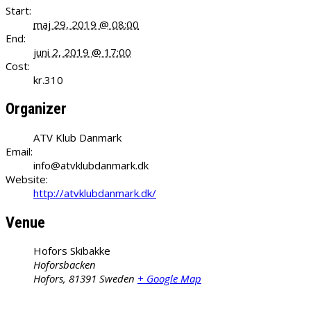
Start:
maj 29, 2019 @ 08:00
End:
juni 2, 2019 @ 17:00
Cost:
kr.310
Organizer
ATV Klub Danmark
Email:
info@atvklubdanmark.dk
Website:
http://atvklubdanmark.dk/
Venue
Hofors Skibakke
Hoforsbacken
Hofors
,
81391
Sweden
+ Google Map