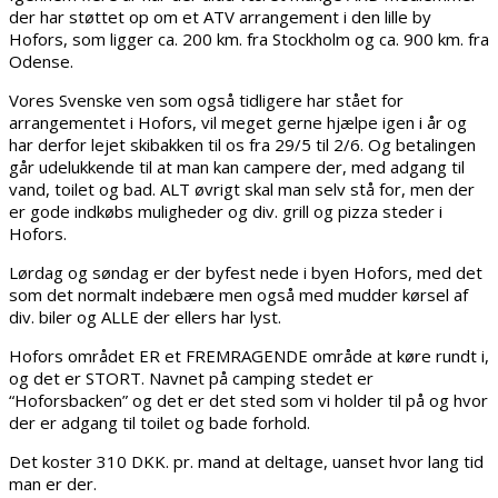
der har støttet op om et ATV arrangement i den lille by
Hofors, som ligger ca. 200 km. fra Stockholm og ca. 900 km. fra
Odense.
Vores Svenske ven som også tidligere har stået for
arrangementet i Hofors, vil meget gerne hjælpe igen i år og
har derfor lejet skibakken til os fra 29/5 til 2/6. Og betalingen
går udelukkende til at man kan campere der, med adgang til
vand, toilet og bad. ALT øvrigt skal man selv stå for, men der
er gode indkøbs muligheder og div. grill og pizza steder i
Hofors.
Lørdag og søndag er der byfest nede i byen Hofors, med det
som det normalt indebære men også med mudder kørsel af
div. biler og ALLE der ellers har lyst.
Hofors området ER et FREMRAGENDE område at køre rundt i,
og det er STORT. Navnet på camping stedet er
“Hoforsbacken” og det er det sted som vi holder til på og hvor
der er adgang til toilet og bade forhold.
Det koster 310 DKK. pr. mand at deltage, uanset hvor lang tid
man er der.