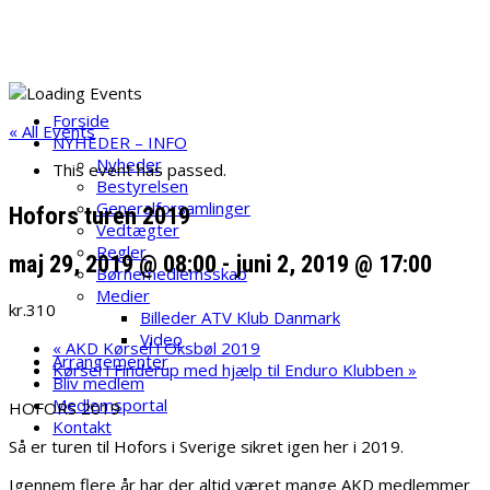
Skip
ATV Klub Danmark
to
content
Velkommen til ATV Klub danmark
Forside
« All Events
NYHEDER – INFO
Nyheder
This event has passed.
Bestyrelsen
Generalforsamlinger
Hofors turen 2019
Vedtægter
Regler
maj 29, 2019 @ 08:00
-
juni 2, 2019 @ 17:00
Børnemedlemsskab
Medier
kr.310
Billeder ATV Klub Danmark
Video
«
AKD Kørsel i Oksbøl 2019
Arrangementer
Kørsel i Finderup med hjælp til Enduro Klubben
»
Bliv medlem
Medlemsportal
HOFORS 2019
Kontakt
Så er turen til Hofors i Sverige sikret igen her i 2019.
Igennem flere år har der altid været mange AKD medlemmer