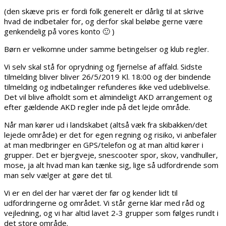
(den skæve pris er fordi folk generelt er dårlig til at skrive
hvad de indbetaler for, og derfor skal beløbe gerne være
genkendelig på vores konto 🙂 )
Børn er velkomne under samme betingelser og klub regler.
Vi selv skal stå for oprydning og fjernelse af affald. Sidste
tilmelding bliver bliver 26/5/2019 Kl. 18:00 og der bindende
tilmelding og indbetalinger refunderes ikke ved udeblivelse.
Det vil blive afholdt som et almindeligt AKD arrangement og
efter gældende AKD regler inde på det lejde område.
Når man kører ud i landskabet (altså væk fra skibakken/det
lejede område) er det for egen regning og risiko, vi anbefaler
at man medbringer en GPS/telefon og at man altid kører i
grupper. Det er bjergveje, snescooter spor, skov, vandhuller,
mose, ja alt hvad man kan tænke sig, lige så udfordrende som
man selv vælger at gøre det til.
Vi er en del der har været der før og kender lidt til
udfordringerne og området. Vi står gerne klar med råd og
vejledning, og vi har altid lavet 2-3 grupper som følges rundt i
det store område.