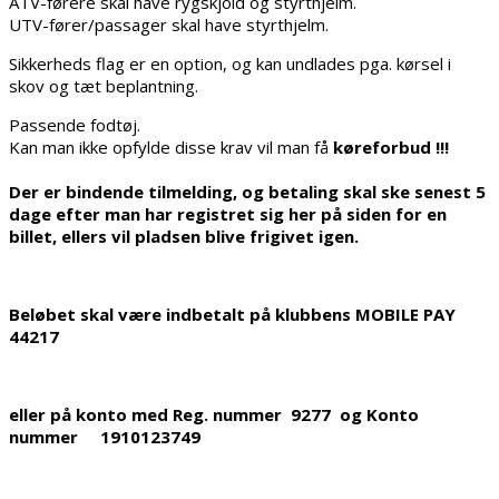
ATV-førere skal have rygskjold og styrthjelm.
UTV-fører/passager skal have styrthjelm.
Sikkerheds flag er en option, og kan undlades pga. kørsel i
skov og tæt beplantning.
Passende fodtøj.
Kan man ikke opfylde disse krav vil man få
køreforbud !!!
Der er bindende tilmelding, og betaling skal ske senest 5
dage efter man har registret sig her på siden for en
billet, ellers vil pladsen blive frigivet igen.
Beløbet skal være indbetalt på klubbens MOBILE PAY
44217
eller på konto med Reg. nummer 9277 og Konto
nummer 1910123749