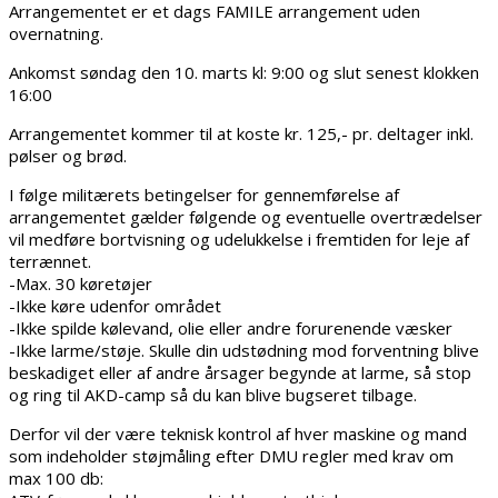
Arrangementet er et dags FAMILE arrangement uden
overnatning.
Ankomst søndag den 10. marts kl: 9:00 og slut senest klokken
16:00
Arrangementet kommer til at koste kr. 125,- pr. deltager inkl.
pølser og brød.
I følge militærets betingelser for gennemførelse af
arrangementet gælder følgende og eventuelle overtrædelser
vil medføre bortvisning og udelukkelse i fremtiden for leje af
terrænnet.
-Max. 30 køretøjer
-Ikke køre udenfor området
-Ikke spilde kølevand, olie eller andre forurenende væsker
-Ikke larme/støje. Skulle din udstødning mod forventning blive
beskadiget eller af andre årsager begynde at larme, så stop
og ring til AKD-camp så du kan blive bugseret tilbage.
Derfor vil der være teknisk kontrol af hver maskine og mand
som indeholder støjmåling efter DMU regler med krav om
max 100 db: