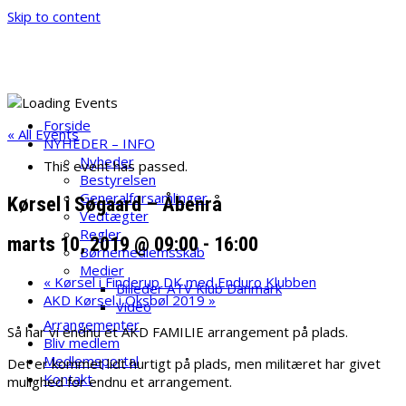
Skip to content
ATV Klub Danmark
Velkommen til ATV Klub danmark
Forside
« All Events
NYHEDER – INFO
Nyheder
This event has passed.
Bestyrelsen
Generalforsamlinger
Kørsel i Søgaard – Åbenrå
Vedtægter
Regler
marts 10, 2019 @ 09:00
-
16:00
Børnemedlemsskab
Medier
«
Kørsel i Finderup DK med Enduro Klubben
Billeder ATV Klub Danmark
AKD Kørsel i Oksbøl 2019
»
Video
Arrangementer
Så har vi endnu et AKD FAMILIE arrangement på plads.
Bliv medlem
Medlemsportal
Det er kommet lidt hurtigt på plads, men militæret har givet
Kontakt
mulighed for endnu et arrangement.