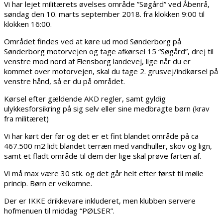
Vi har lejet militærets øvelses område ”Søgård” ved Åbenrå,
søndag den 10. marts september 2018. fra klokken 9:00 til
klokken 16:00.
Området findes ved at køre ud mod Sønderborg på
Sønderborg motorvejen og tage afkørsel 15 “Søgård”, drej til
venstre mod nord af Flensborg landevej, lige når du er
kommet over motorvejen, skal du tage 2. grusvej/indkørsel på
venstre hånd, så er du på området.
Kørsel efter gældende AKD regler, samt gyldig
ulykkesforsikring på sig selv eller sine medbragte børn (krav
fra militæret)
Vi har kørt der før og det er et fint blandet område på ca
467.500 m2 lidt blandet terræn med vandhuller, skov og lign,
samt et fladt område til dem der lige skal prøve farten af.
Vi må max være 30 stk. og det går helt efter først til mølle
princip. Børn er velkomne.
Der er IKKE drikkevare inkluderet, men klubben servere
hofmenuen til middag “PØLSER”.