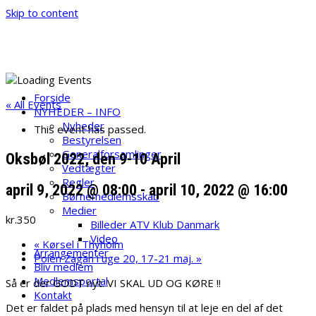
Skip to content
ATV Klub Danmark
Velkommen til ATV Klub danmark
Forside
« All Events
NYHEDER – INFO
Nyheder
This event has passed.
Bestyrelsen
Generalforsamlinger
Oksbøl 2022, den 9-10 April
Vedtægter
Regler
april 9, 2022 @ 08:00
-
april 10, 2022 @ 16:00
Børnemedlemsskab
Medier
kr.350
Billeder ATV Klub Danmark
Video
«
Kørsel i Thyholm
Arrangementer
Polen Zagan i uge 20, 17-21 maj.
»
Bliv medlem
Medlemsportal
Så er der GODT nyt. VI SKAL UD OG KØRE !!
Kontakt
Det er faldet på plads med hensyn til at leje en del af det