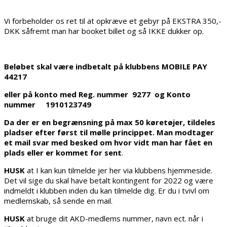
Vi forbeholder os ret til at opkræve et gebyr på EKSTRA 350,-
DKK såfremt man har booket billet og så IKKE dukker op.
Beløbet skal være indbetalt på klubbens MOBILE PAY
44217
eller på konto med Reg. nummer 9277 og Konto
nummer 1910123749
Da der er en begrænsning på max 50 køretøjer, tildeles
pladser efter først til mølle princippet. Man modtager
et mail svar med besked om hvor vidt man har fået en
plads eller er kommet for sent
.
HUSK
at I kan kun tilmelde jer her via klubbens hjemmeside.
Det vil sige du skal have betalt kontingent for 2022 og være
indmeldt i klubben inden du kan tilmelde dig. Er du i tvivl om
medlemskab, så sende en mail.
HUSK
at bruge dit AKD-medlems nummer, navn ect. når i