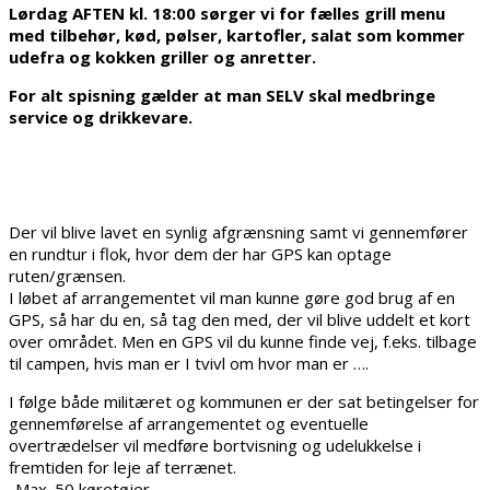
Lørdag AFTEN kl. 18:00 sørger vi for fælles grill menu
med tilbehør, kød, pølser, kartofler, salat som kommer
udefra og kokken griller og anretter.
For alt spisning gælder at man SELV skal medbringe
service og drikkevare.
Der vil blive lavet en synlig afgrænsning samt vi gennemfører
en rundtur i flok, hvor dem der har GPS kan optage
ruten/grænsen.
I løbet af arrangementet vil man kunne gøre god brug af en
GPS, så har du en, så tag den med, der vil blive uddelt et kort
over området. Men en GPS vil du kunne finde vej, f.eks. tilbage
til campen, hvis man er I tvivl om hvor man er ….
I følge både militæret og kommunen er der sat betingelser for
gennemførelse af arrangementet og eventuelle
overtrædelser vil medføre bortvisning og udelukkelse i
fremtiden for leje af terrænet.
-Max. 50 køretøjer