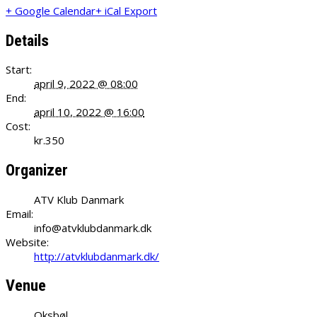
+ Google Calendar
+ iCal Export
Details
Start:
april 9, 2022 @ 08:00
End:
april 10, 2022 @ 16:00
Cost:
kr.350
Organizer
ATV Klub Danmark
Email:
info@atvklubdanmark.dk
Website:
http://atvklubdanmark.dk/
Venue
Oksbøl