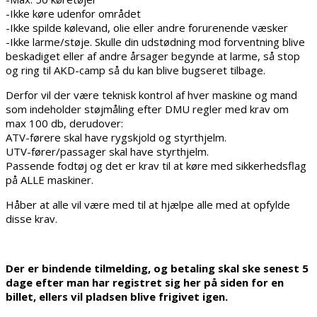
-Ikke køre udenfor området
-Ikke spilde kølevand, olie eller andre forurenende væsker
-Ikke larme/støje. Skulle din udstødning mod forventning blive
beskadiget eller af andre årsager begynde at larme, så stop
og ring til AKD-camp så du kan blive bugseret tilbage.
Derfor vil der være teknisk kontrol af hver maskine og mand
som indeholder støjmåling efter DMU regler med krav om
max 100 db, derudover:
ATV-førere skal have rygskjold og styrthjelm.
UTV-fører/passager skal have styrthjelm.
Passende fodtøj og det er krav til at køre med sikkerhedsflag
på ALLE maskiner.
Håber at alle vil være med til at hjælpe alle med at opfylde
disse krav.
Der er bindende tilmelding, og betaling skal ske senest 5
dage efter man har registret sig her på siden for en
billet, ellers vil pladsen blive frigivet igen.