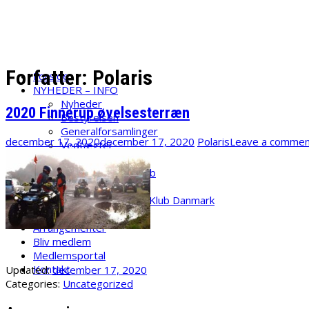
Skip
ATV Klub Danmark
to
content
Velkommen til ATV Klub danmark
Forfatter:
Polaris
Forside
NYHEDER – INFO
Nyheder
2020 Finnerup øvelsesterræn
Bestyrelsen
Generalforsamlinger
december 17, 2020
december 17, 2020
Polaris
Leave a commen
Vedtægter
Regler
Børnemedlemsskab
Medier
Billeder ATV Klub Danmark
Video
Arrangementer
Bliv medlem
Medlemsportal
Kontakt
Updated:
december 17, 2020
Categories:
Uncategorized