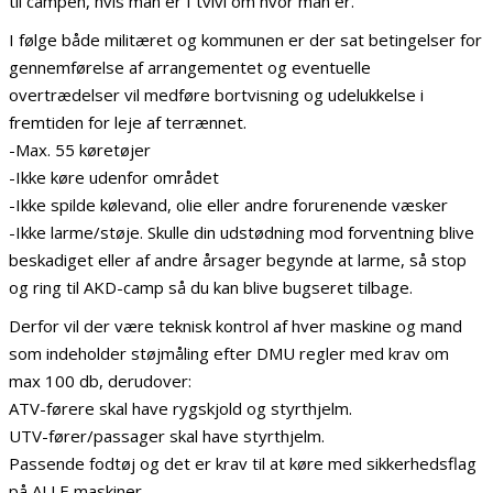
til campen, hvis man er I tvivl om hvor man er.
I følge både militæret og kommunen er der sat betingelser for
gennemførelse af arrangementet og eventuelle
overtrædelser vil medføre bortvisning og udelukkelse i
fremtiden for leje af terrænnet.
-Max. 55 køretøjer
-Ikke køre udenfor området
-Ikke spilde kølevand, olie eller andre forurenende væsker
-Ikke larme/støje. Skulle din udstødning mod forventning blive
beskadiget eller af andre årsager begynde at larme, så stop
og ring til AKD-camp så du kan blive bugseret tilbage.
Derfor vil der være teknisk kontrol af hver maskine og mand
som indeholder støjmåling efter DMU regler med krav om
max 100 db, derudover:
ATV-førere skal have rygskjold og styrthjelm.
UTV-fører/passager skal have styrthjelm.
Passende fodtøj og det er krav til at køre med sikkerhedsflag
på ALLE maskiner.