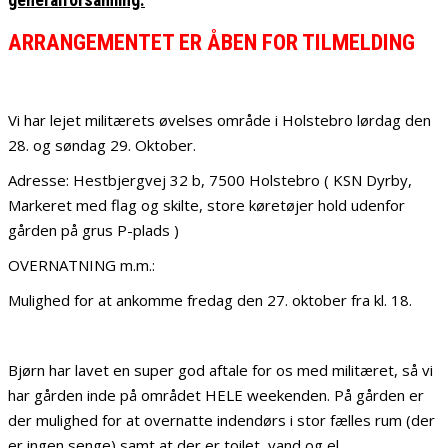
ARRANGEMENTET ER ÅBEN FOR TILMELDING
Vi har lejet militærets øvelses område i Holstebro lørdag den
28. og søndag 29. Oktober.
Adresse: Hestbjergvej 32 b, 7500 Holstebro ( KSN Dyrby,
Markeret med flag og skilte, store køretøjer hold udenfor
gården på grus P-plads )
OVERNATNING m.m.:
Mulighed for at ankomme fredag den 27. oktober fra kl. 18.
Bjørn har lavet en super god aftale for os med militæret, så vi
har gården inde på området HELE weekenden. På gården er
der mulighed for at overnatte indendørs i stor fælles rum (der
er ingen senge) samt at der er toilet, vand og el.