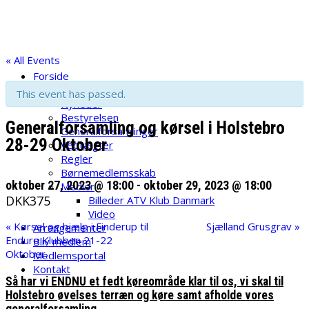
Skip
ATV Klub Danmark
to
content
Velkommen til ATV Klub danmark
« All Events
Forside
NYHEDER – INFO
This event has passed.
Nyheder
Bestyrelsen
Generalforsamling og kørsel i Holstebro
Generalforsamlinger
28-29 Oktober
Vedtægter
Regler
Børnemedlemsskab
oktober 27, 2023 @ 18:00
-
oktober 29, 2023 @ 18:00
Medier
DKK375
Billeder ATV Klub Danmark
Video
«
Kørsel og hjælp i Finderup til
Sjælland Grusgrav
»
Arrangementer
Enduro Klubben 21-22
Bliv medlem
Oktober.
Medlemsportal
Kontakt
Så har vi ENDNU et fedt køreområde klar til os, vi skal til
Holstebro øvelses terræn og køre samt afholde vores
generalforsamling.